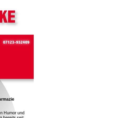
armazie
nen Humor und
 bereits seit