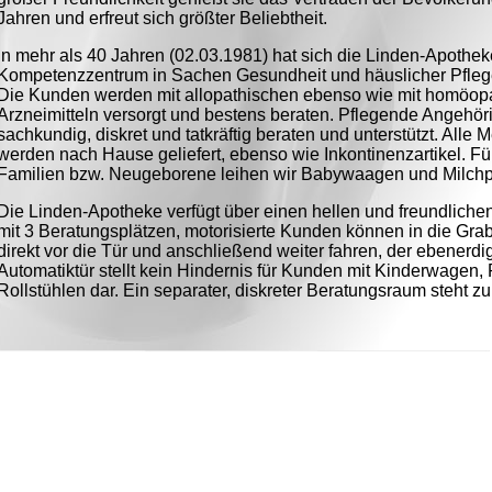
Jahren und erfreut sich größter Beliebtheit.
In mehr als 40 Jahren (02.03.1981) hat sich die Linden-Apothe
Kompetenzzentrum in Sachen Gesundheit und häuslicher Pfleg
Die Kunden werden mit allopathischen ebenso wie mit homöop
Arzneimitteln versorgt und bestens beraten. Pflegende Angehö
sachkundig, diskret und tatkräftig beraten und unterstützt. Alle
werden nach Hause geliefert, ebenso wie Inkontinenzartikel. Fü
Familien bzw. Neugeborene leihen wir Babywaagen und Milch
Die Linden-Apotheke verfügt über einen hellen und freundlic
mit 3 Beratungsplätzen, motorisierte Kunden können in die Gra
direkt vor die Tür und anschließend weiter fahren, der ebenerd
Automatiktür stellt kein Hindernis für Kunden mit Kinderwagen, 
Rollstühlen dar. Ein separater, diskreter Beratungsraum steht z