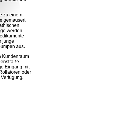
ke zu einem
e gemausert.
athischen
rige werden
 Medikamente
r junge
pumpen aus.
hen Kundenraum
benstraße
ige Eingang mit
Rollatoren oder
u Verfügung.